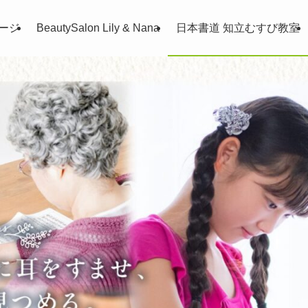
ページ
BeautySalon Lily & Nana
日本書道 知立むすび教室