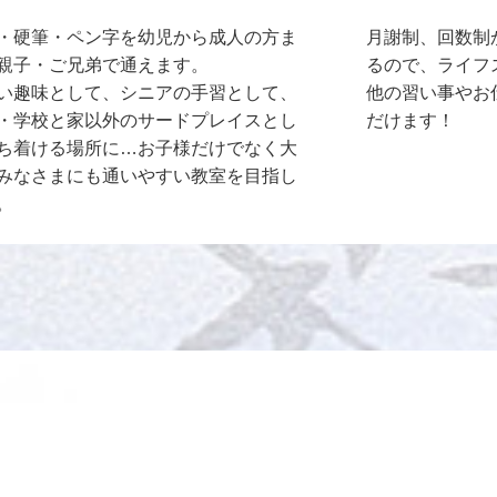
・硬筆・ペン字を幼児から成人の方ま
月謝制、回数制
親子・ご兄弟で通えます。
るので、ライフ
い趣味として、シニアの手習として、
他の習い事やお
・学校と家以外のサードプレイスとし
だけます！
ち着ける場所に…お子様だけでなく大
みなさまにも通いやすい教室を目指し
。