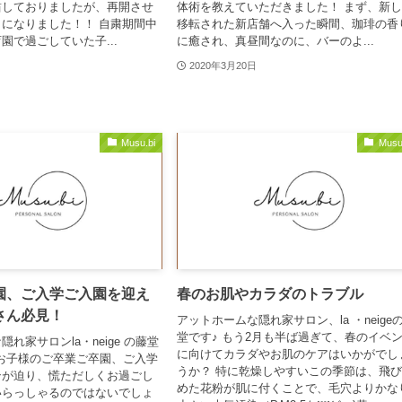
粛しておりましたが、再開させ
体術を教えていただきました！ まず、新
になりました！！ 自粛期間中
移転された新店舗へ入った瞬間、珈琲の香
園で過ごしていた子...
に癒され、真昼間なのに、バーのよ...
2020年3月20日
Musu.bi
Musu
園、ご入学ご入園を迎え
春のお肌やカラダのトラブル
さん必見！
アットホームな隠れ家サロン、la ・neige
堂です♪ もう2月も半ば過ぎて、春のイベ
れ家サロンla・neige の藤堂
に向けてカラダやお肌のケアはいかがでし
なお子様のご卒業ご卒園、ご入学
うか？ 特に乾燥しやすいこの季節は、飛
ンが迫り、慌ただしくお過ごし
めた花粉が肌に付くことで、毛穴よりかな
いらっしゃるのではないでしょ