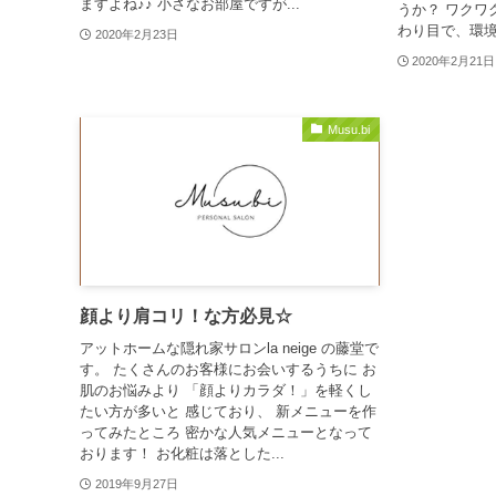
ますよね♪♪ 小さなお部屋ですが...
うか？ ワクワ
わり目で、環境
2020年2月23日
2020年2月21日
Musu.bi
顔より肩コリ！な方必見☆
アットホームな隠れ家サロンla neige の藤堂で
す。 たくさんのお客様にお会いするうちに お
肌のお悩みより 「顔よりカラダ！」を軽くし
たい方が多いと 感じており、 新メニューを作
ってみたところ 密かな人気メニューとなって
おります！ お化粧は落とした...
2019年9月27日