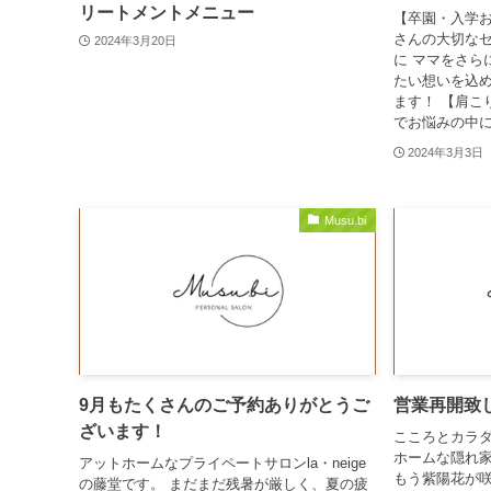
リートメントメニュー
【卒園・入学お
さんの大切なセ
2024年3月20日
に ママをさら
たい想いを込め
ます！ 【肩こ
でお悩みの中にも
2024年3月3日
Musu.bi
9月もたくさんのご予約ありがとうご
営業再開致
ざいます！
こころとカラダ
ホームな隠れ家サ
アットホームなプライペートサロンla・neige
もう紫陽花が咲
の藤堂です。 まだまだ残暑が厳しく、夏の疲