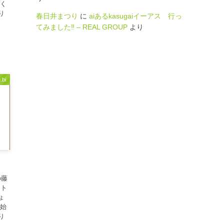
しく
り
春日井まつり
に
aiあるkasugaiイーアス 行っ
てみました‼ – REAL GROUP
より
.bi
の藤
ント
ょ
び始
り