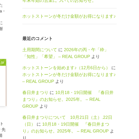
年末年始の営業についてのお知らせ。
た
a・
ホットストーンが冬だけ金額がお得になります♪
に
謝
最近のコメント
土用期間について
に
2026年の丙・午「枠」
「知性」「希望」 – REAL GROUP
より
.bi
ホットストーンを始めます♪（12月6日から）
に
ホットストーンが冬だけ金額がお得になります♪
– REAL GROUP
より
春日井まつり
に
10月18・19日開催 『春日井
まつり』のお知らせ。2025年。 – REAL
GROUP
より
春日井まつりについて 10月21日（土）.22日
ット
（日）
に
10月18・19日開催 『春日井まつ
 先
り』のお知らせ。2025年。 – REAL GROUP
よ
清
り