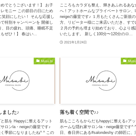
めでとうございます！】 お子
こころもカラダも整え、輝きあふれるあな
レモニー この節目の日にため
へ！アットホームなプライベートサロン、l
に笑顔にしたい！ そんな応援し
neigeの藤堂です♪ １月もたくさんご新規の
て特別キャンペーンを 開催し
方、リピーター様にご来店いただき、すで
り、目の疲れ、頭痛、睡眠不足
２月の予約も埋まり始めており、心より感
ぜひ！】 春はい...
いたします。 新しく100分〜120分のロ...
2021年1月24日
Musu.bi
Musu
しました♪
落ち着く空間で♪♪
と肌を Happyに整えるアット
肌もこころもからだもhappyに整える♪ア
ロンla・neigeの藤堂です♪
ホームな隠れ家サロンla・neige藤堂です^ ^
く季節になりましたね^ ^ この
日、春日井にある#salondeshy の師匠に、