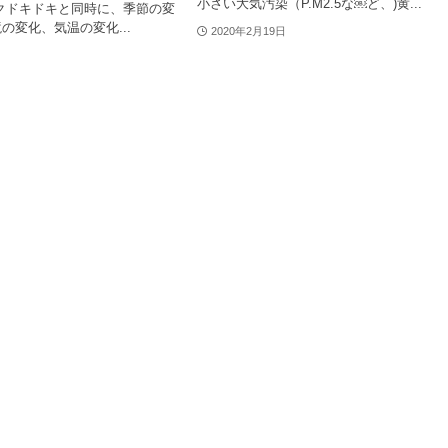
小さい大気汚染（P.M2.5な￼ど、)黄...
クドキドキと同時に、季節の変
の変化、気温の変化...
2020年2月19日