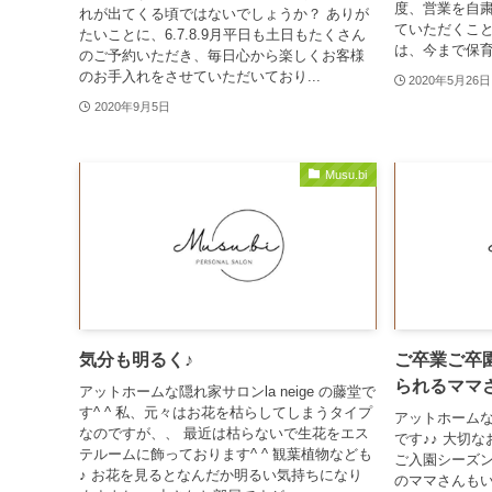
度、営業を自
れが出てくる頃ではないでしょうか？ ありが
ていただくこと
たいことに、6.7.8.9月平日も土日もたくさん
は、今まで保育
のご予約いただき、毎日心から楽しくお客様
のお手入れをさせていただいており...
2020年5月26日
2020年9月5日
Musu.bi
気分も明るく♪
ご卒業ご卒
られるママ
アットホームな隠れ家サロンla neige の藤堂で
す^ ^ 私、元々はお花を枯らしてしまうタイプ
アットホームな隠
なのですが、、 最近は枯らないで生花をエス
です♪♪ 大切
テルームに飾っております^ ^ 観葉植物なども
ご入園シーズ
♪ お花を見るとなんだか明るい気持ちになり
のママさんも