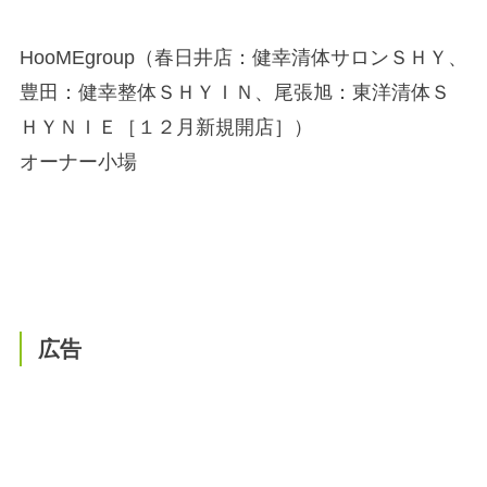
HooMEgroup（春日井店：健幸清体サロンＳＨＹ、
豊田：健幸整体ＳＨＹＩＮ、尾張旭：東洋清体Ｓ
ＨＹＮＩＥ［１２月新規開店］）
オーナー小場
広告