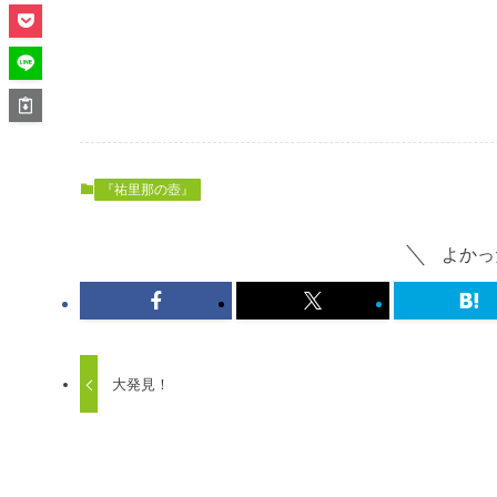
『祐里那の壺』
よかっ
大発見！